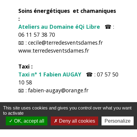
Soins énergétiques et chamaniques
:
Ateliers au Domaine éQi Libre
☎ :
06 11 57 38 70
📧 : cecile@terredesventsdames.fr
www.terredesventsdames.fr
Taxi :
Taxi n° 1 Fabien AUGAY
☎ : 07 57 50
10 58
📧 : fabien-augay@orange.fr
Traiteur :
This site uses cookies and gives you control over what you want
Traiteur FOUGERAS
☎ : 04 74 02 04
to activate
92 / 06 15 76 41 09
OK, accept all
Deny all cookies
Personalize
📧 : traiteurfougeras1@gmail.com