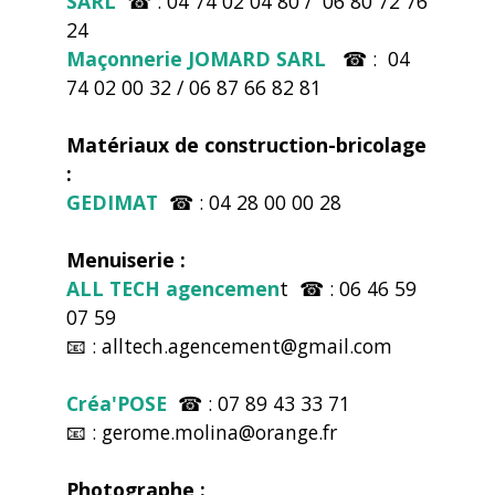
SARL
☎ : 04 74 02 04 80 / 06 80 72 76
24
Maçonnerie JOMARD SARL
☎ : 04
74 02 00 32 / 06 87 66 82 81
Matériaux de construction-bricolage
:
GEDIMAT
☎ : 04 28 00 00 28
Menuiserie :
ALL TECH agencemen
t ☎ : 06 46 59
07 59
📧 : alltech.agencement@gmail.com
Créa'POSE
☎ : 07 89 43 33 71
📧 : gerome.molina@orange.fr
Photographe :